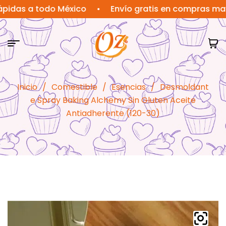
s a todo México
•
Envío gratis en compras mayores
Inicio
/
Comestible
/
Esencias
/
Desmoldant
e Spray Baking Alchemy Sin Gluten Aceite
Antiadherente (120-30)