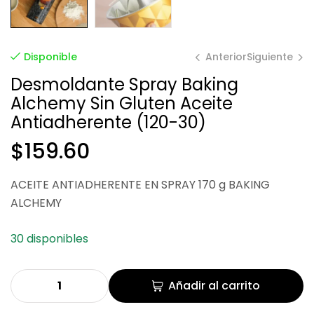
Anterior
Siguiente
Disponible
Desmoldante Spray Baking
Alchemy Sin Gluten Aceite
$
$
45.68
113.20
Antiadherente (120-30)
$
159.60
ACEITE ANTIADHERENTE EN SPRAY 170 g BAKING
ALCHEMY
30 disponibles
Añadir al carrito