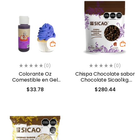
(0)
(0)
Colorante Oz
Chispa Chocolate sabor
Comestible en Gel
Chocolate Sicao1kg.
Violeta 60ml (5312)
(0312-A99)
$
33.78
$
280.44