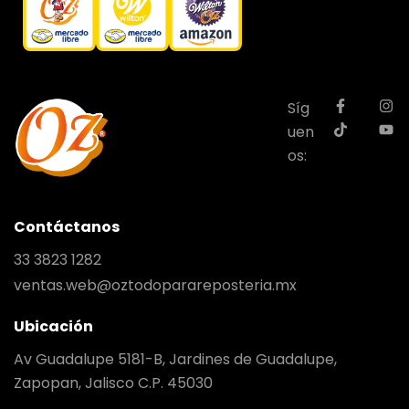
Síg
uen
os:
Contáctanos
33 3823 1282
ventas.web@oztodoparareposteria.mx
Ubicación
Av Guadalupe 5181-B, Jardines de Guadalupe,
Zapopan, Jalisco C.P. 45030