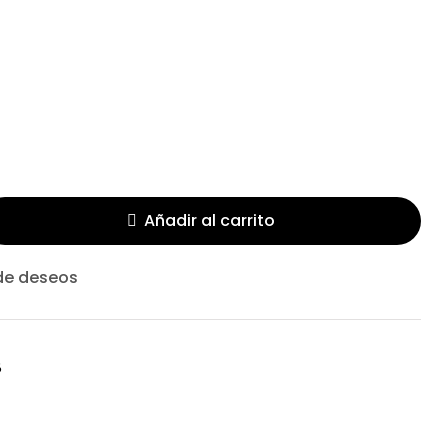
$
26.04
Añadir al carrito
 de deseos
8