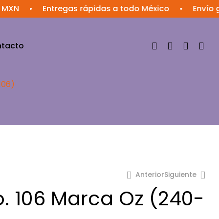
MXN
•
Entregas rápidas a todo México
•
Envío gr
tacto
106)
Anterior
Siguiente
. 106 Marca Oz (240-
$
85.81