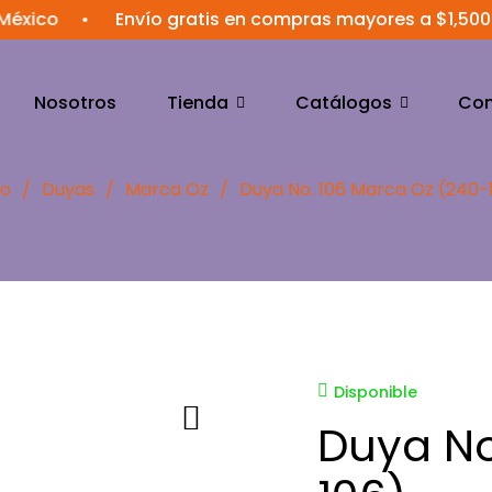
xico
•
Envío gratis en compras mayores a $1,500 
Nosotros
Tienda
Catálogos
Con
io
/
Duyas
/
Marca Oz
/
Duya No. 106 Marca Oz (240-
Disponible
Duya No