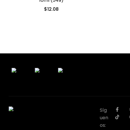
10ml (549)
$
12.08
Síg
uen
os: