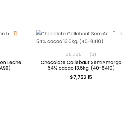
(0)
con Leche
Chocolate Callebaut SemiAmargo
-A99)
54% cacao 13.6kg. (40-8410)
$
7,752.15