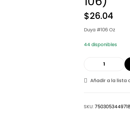
106)
$
26.04
Duya #106 Oz
44 disponibles
Añadir a la lista
SKU:
750305344971