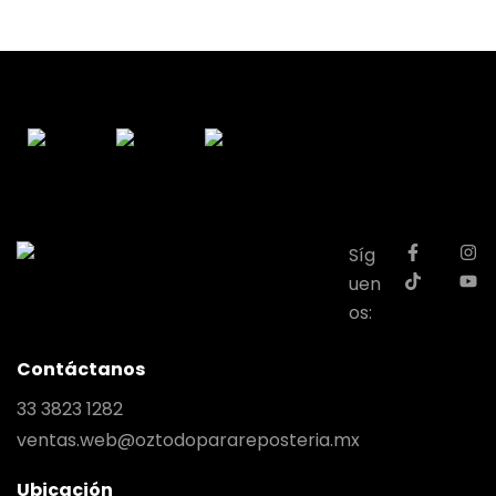
Síg
uen
os:
Contáctanos
33 3823 1282
ventas.web@oztodoparareposteria.mx
Ubicación