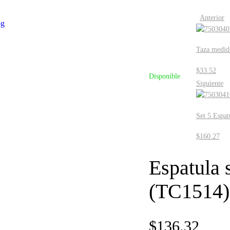
Anterior
Taza medid
$
33.52
Disponible
Siguiente
Set 5 Espat
$
160.27
Espatula s
(TC1514)
$
136.32