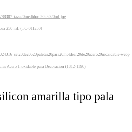
ora 250 mL (TC-011250)
ulas Acero Inoxidable para Decoracion (1812-1196)
ilicon amarilla tipo pala