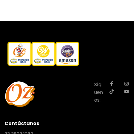
Síg
uen
os:
Contáctanos