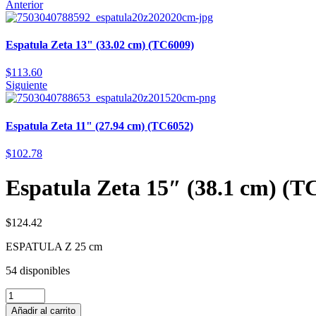
Anterior
Espatula Zeta 13" (33.02 cm) (TC6009)
$
113.60
Siguiente
Espatula Zeta 11" (27.94 cm) (TC6052)
$
102.78
Espatula Zeta 15″ (38.1 cm) (T
$
124.42
ESPATULA Z 25 cm
54 disponibles
Añadir al carrito