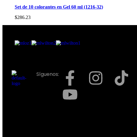
Set de 10 colorantes en Gel 60 ml (1216-32)
$
286.23
Síguenos: