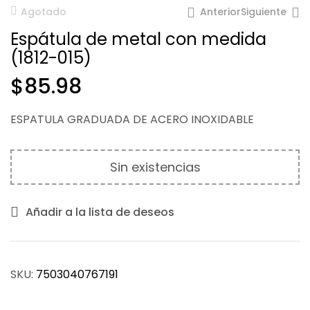
Anterior
Siguiente
Agotado
Espátula de metal con medida
(1812-015)
$
140.20
$
85.98
$
88.08
ESPATULA GRADUADA DE ACERO INOXIDABLE
Sin existencias
Añadir a la lista de deseos
SKU:
7503040767191