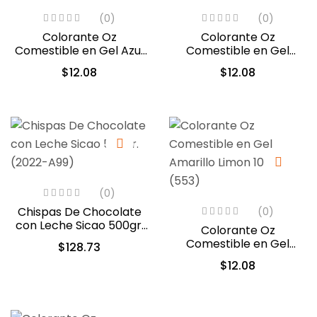
(0)
(0)
Colorante Oz
Colorante Oz
Comestible en Gel Azul
Comestible en Gel
10ml (550)
Violeta 10ml (556)
$
12.08
$
12.08
(0)
Chispas De Chocolate
(0)
con Leche Sicao 500gr.
Colorante Oz
(2022-A99)
Comestible en Gel
$
128.73
Amarillo Limon 10ml
$
12.08
(553)