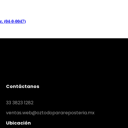
. (04-0-0047)
Contáctanos
33 3823 1282
ventas.web@oztodoparareposteria.mx
Ubicación