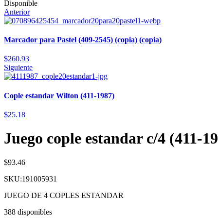
Disponible
Anterior
Marcador para Pastel (409-2545) (copia) (copia)
$
260.93
Siguiente
Cople estandar Wilton (411-1987)
$
25.18
Juego cople estandar c/4 (411-
$
93.46
SKU:191005931
JUEGO DE 4 COPLES ESTANDAR
388 disponibles