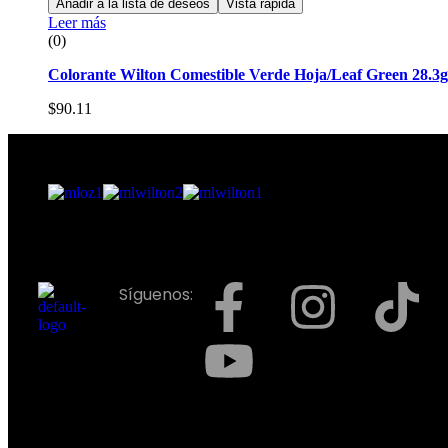
Añadir a la lista de deseos
Vista rápida
Leer más
(0)
Colorante Wilton Comestible Verde Hoja/Leaf Green 28.3gr
$
90.11
Síguenos: