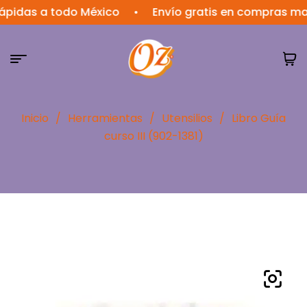
as a todo México
•
Envío gratis en compras mayore
Inicio
/
Herramientas
/
Utensilios
/
Libro Guía
curso III (902-1381)