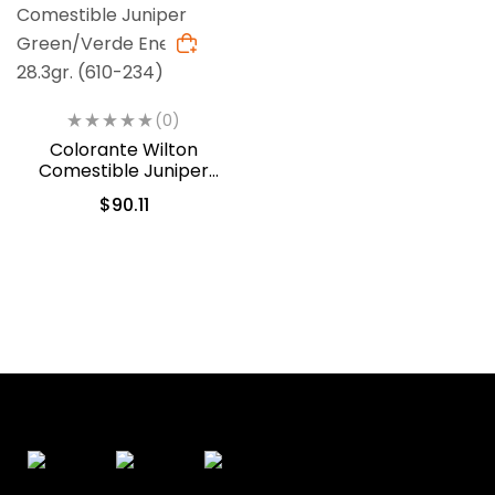
(0)
Colorante Wilton
Comestible Juniper
Green/Verde Enebro
$
90.11
28.3gr. (610-234)