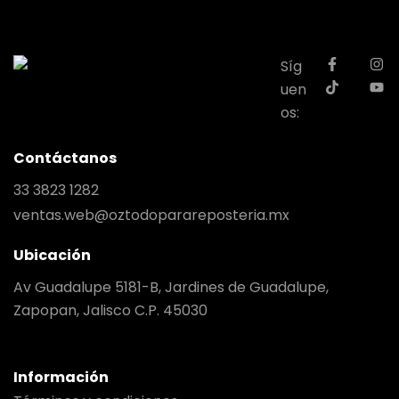
Síg
uen
os:
Contáctanos
33 3823 1282
ventas.web@oztodoparareposteria.mx
Ubicación
Av Guadalupe 5181-B, Jardines de Guadalupe,
Zapopan, Jalisco C.P. 45030
Información