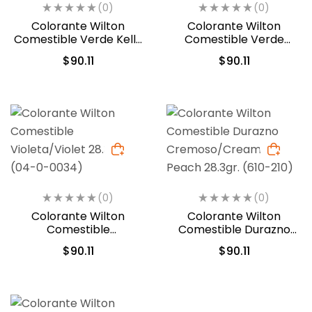
(0)
(0)
Colorante Wilton
Colorante Wilton
Comestible Verde Kelly
Comestible Verde
28.3gr. (04-0-0046)
Musgo 28.3gr (04-0-
$
90.11
$
90.11
0049)
(0)
(0)
Colorante Wilton
Colorante Wilton
Comestible
Comestible Durazno
Violeta/Violet 28.3gr.
Cremoso/Creamy
$
90.11
$
90.11
(04-0-0034)
Peach 28.3gr. (610-210)