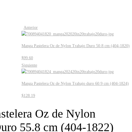
Anterior
Manga Pastelera Oz de Nylon Trabajo Duro 50.8 cm (404-1820)
$
99.60
Siguiente
Manga Pastelera Oz de Nylon Trabajo duro 60.9 cm (404-1824)
$
128.19
stelera Oz de Nylon
Duro 55.8 cm (404-1822)