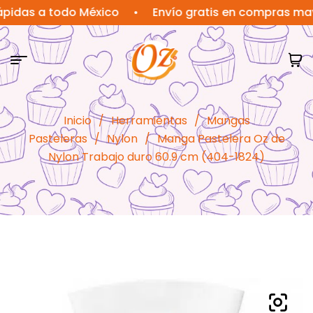
s a todo México
•
Envío gratis en compras mayores
Inicio
/
Herramientas
/
Mangas
Pasteleras
/
Nylon
/
Manga Pastelera Oz de
Nylon Trabajo duro 60.9 cm (404-1824)