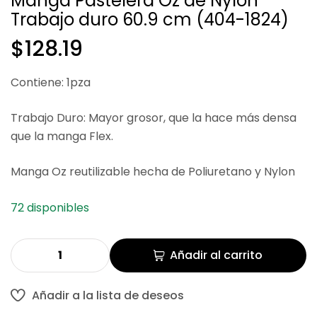
Manga Pastelera Oz de Nylon
Trabajo duro 60.9 cm (404-1824)
$
$
113.40
62.41
$
128.19
Contiene: 1pza
Trabajo Duro: Mayor grosor, que la hace más densa
que la manga Flex.
Manga Oz reutilizable hecha de Poliuretano y Nylon
72 disponibles
Añadir al carrito
Añadir a la lista de deseos