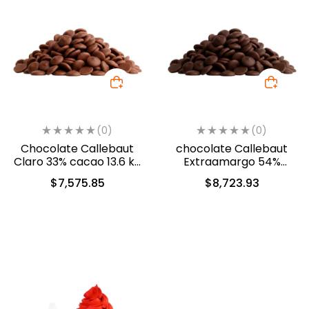
(0)
(0)
Chocolate Callebaut
chocolate Callebaut
Claro 33% cacao 13.6 kg
Extraamargo 54%
(40-8210)
cacao 13.6 kg (40-8310)
$
7,575.85
$
8,723.93