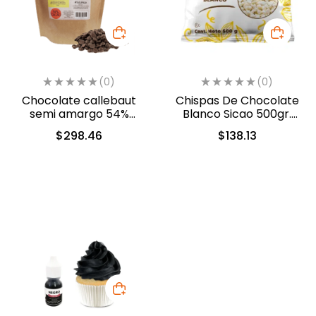
(0)
(0)
Chocolate callebaut
Chispas De Chocolate
semi amargo 54%
Blanco Sicao 500gr.
cacao (40-803)
(1922-A99)
$
298.46
$
138.13