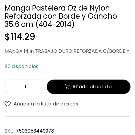
Manga Pastelera Oz de Nylon
Reforzada con Borde y Gancho
$
$
55.08
87.43
35.6 cm (404-2014)
$
114.29
MANGA 14 in TRABAJO DURO REFORZADA C/BORDE Y
80 disponibles
Añadir al carrito
Añadir a la lista de deseos
SKU:
7503053449978