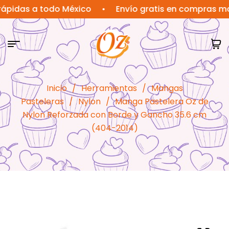
as a todo México
•
Envío gratis en compras mayore
Inicio
/
Herramientas
/
Mangas
Pasteleras
/
Nylon
/
Manga Pastelera Oz de
Nylon Reforzada con Borde y Gancho 35.6 cm
(404-2014)