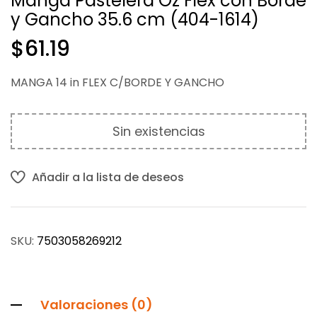
Manga Pastelera Oz Flex con Borde
y Gancho 35.6 cm (404-1614)
$
$
46.62
1.00
$
61.19
MANGA 14 in FLEX C/BORDE Y GANCHO
Sin existencias
Añadir a la lista de deseos
SKU:
7503058269212
Valoraciones (0)