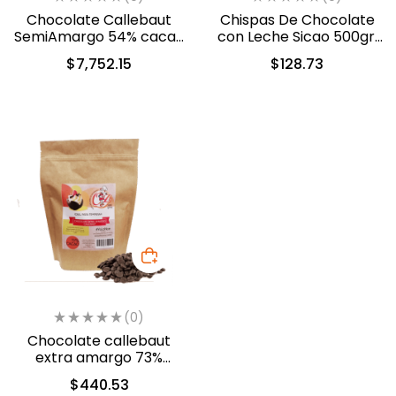
Chocolate Callebaut
Chispas De Chocolate
SemiAmargo 54% cacao
con Leche Sicao 500gr.
13.6kg. (40-8410)
(2022-A99)
$
7,752.15
$
128.73
(0)
Chocolate callebaut
extra amargo 73%
cacao (40-804)
$
440.53