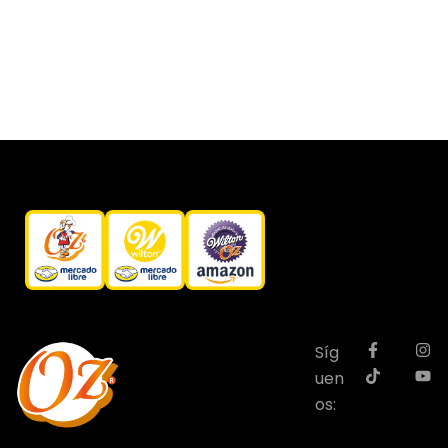
Síg
uen
os: