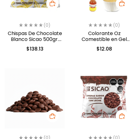
(0)
(0)
Chispas De Chocolate
Colorante Oz
Blanco Sicao 500gr.
Comestible en Gel
(1922-A99)
Amarillo Limon 10ml
$
138.13
$
12.08
(553)
(0)
(0)