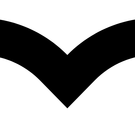
pida
Christmas Red 28.3gr. (04-0-0042)
pida
Verde Enebro 28.3gr. (610-234)