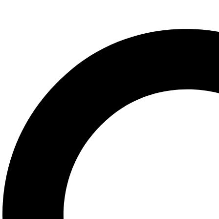
Añadir a la lista de deseos
Vista rá
Añadir al carrito
(0)
Colorante Wilton Comestible Rojo Navidad/
$
90.11
Añadir a la lista de deseos
Vista rá
Añadir al carrito
(0)
Colorante Wilton Comestible Juniper Green/
$
90.11