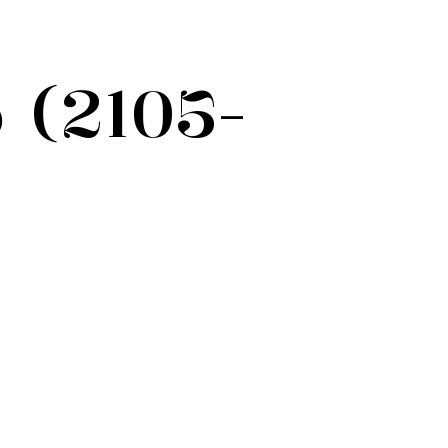
)
o (2105-