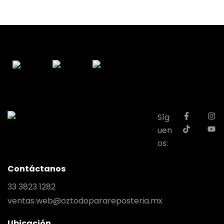
Síg
uen
os:
Contáctanos
33 3823 1282
ventas.web@oztodoparareposteria.mx
Ubicación