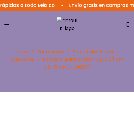
das a todo México
•
Envío gratis en compras mayor
Inicio
/
Decoración
/
Pedestales Pastel -
Cupcakes
/
Pedestal para pastel Negro 27 cm
x 24.5 cm (TC06811)