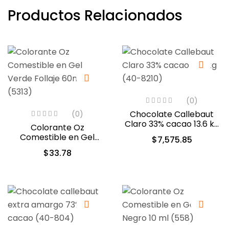
Productos Relacionados
(0)
Chocolate Callebaut
(0)
Claro 33% cacao 13.6 kg
Colorante Oz
(40-8210)
Comestible en Gel
$
7,575.85
Verde Follaje 60ml
$
33.78
(5313)