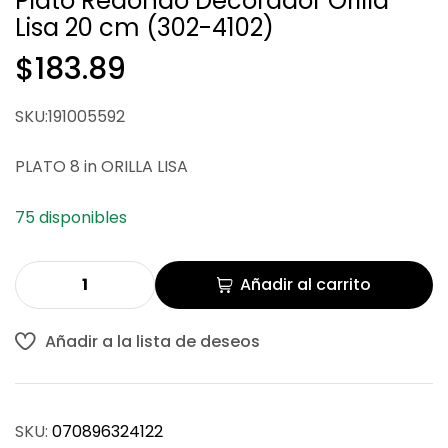
Plato Redondo Decorador Orilla
Lisa 20 cm (302-4102)
$
$
274.33
147.05
$
183.89
SKU:191005592
PLATO 8 in ORILLA LISA
75 disponibles
Añadir al carrito
Añadir a la lista de deseos
SKU:
070896324122