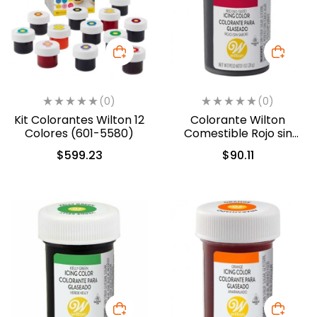
(0)
(0)
Kit Colorantes Wilton 12
Colorante Wilton
Colores (601-5580)
Comestible Rojo sin
sabor 28.3gr. (04-0-
$
599.23
$
90.11
0048)