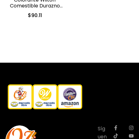
Comestible Durazno
Cremoso/Creamy
$
90.11
Peach 28.3gr. (610-210)
Síg
uen