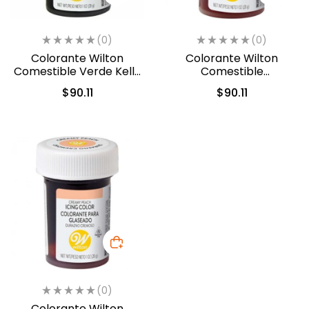
(0)
(0)
Colorante Wilton
Colorante Wilton
Comestible Verde Kelly
Comestible
28.3gr. (04-0-0046)
Naranja/Orange 28.3gr.
$
90.11
$
90.11
(04-0-0032)
(0)
Colorante Wilton