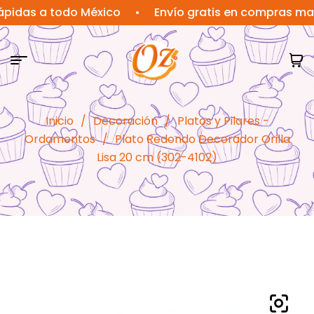
s a todo México
•
Envío gratis en compras mayores
Inicio
/
Decoración
/
Platos y Pilares -
Ordamentos
/
Plato Redondo Decorador Orilla
Lisa 20 cm (302-4102)