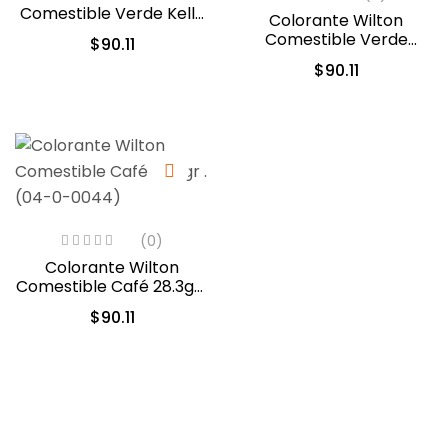
Comestible Verde Kelly
Colorante Wilton
28.3gr. (04-0-0046)
Comestible Verde
$
90.11
Hoja/Leaf Green 28.3gr.
$
90.11
(04-0-0047)
(0)
Colorante Wilton
Comestible Café 28.3gr .
(04-0-0044)
$
90.11