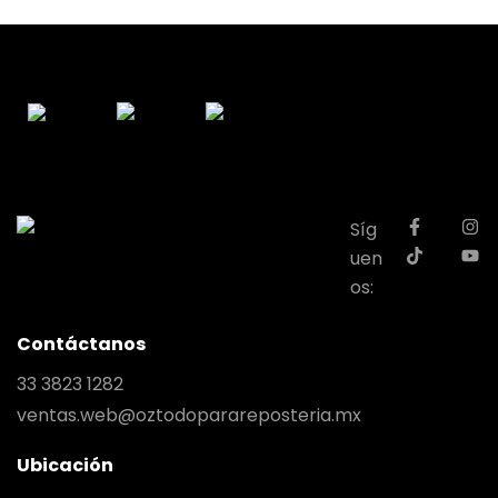
Síg
uen
os:
Contáctanos
33 3823 1282
ventas.web@oztodoparareposteria.mx
Ubicación