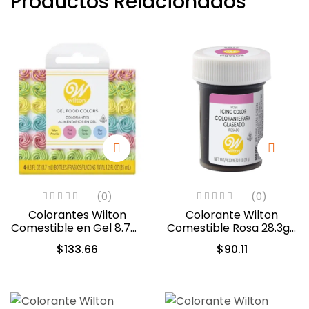
Productos Relacionados
(0)
(0)
Colorantes Wilton
Colorante Wilton
Comestible en Gel 8.7ml
Comestible Rosa 28.3gr.
c/u (601-5582)
(610-401)
$
133.66
$
90.11