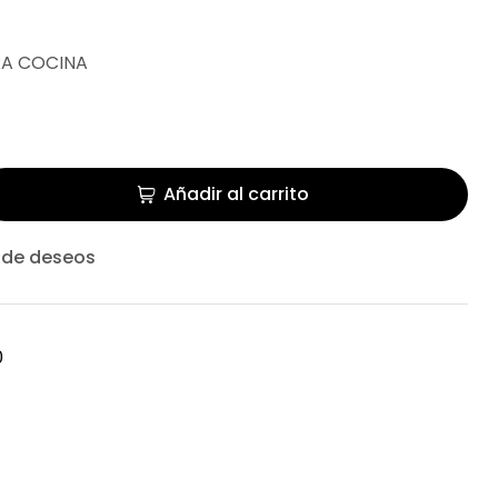
A COCINA
Añadir al carrito
a de deseos
0