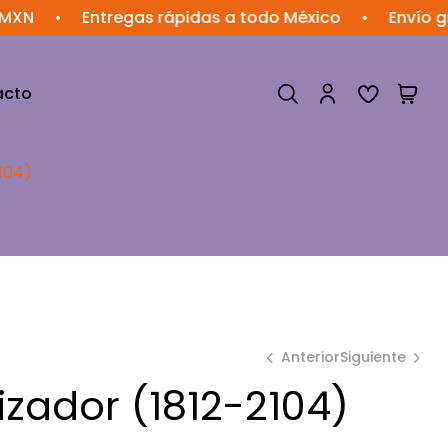
Entregas rápidas a todo México
•
Envío gratis e
acto
104)
Anterior
Siguiente
zador (1812-2104)
$
$
138.19
62.12