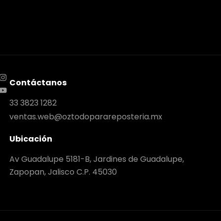
Contáctanos
33 3823 1282
ventas.web@oztodoparareposteria.mx
Ubicación
Av Guadalupe 5181-B, Jardines de Guadalupe,
Zapopan, Jalisco C.P. 45030