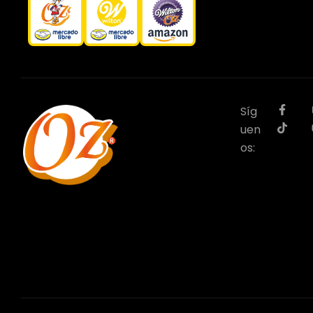
Síg
uen
os: