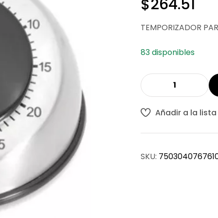
$
264.51
TEMPORIZADOR PAR
83 disponibles
Añadir a la list
SKU:
750304076761