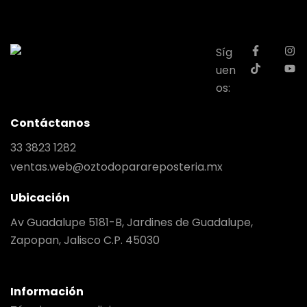
Síg
uen
os:
Contáctanos
33 3823 1282
ventas.web@oztodoparareposteria.mx
Ubicación
Av Guadalupe 5181-B, Jardines de Guadalupe,
Zapopan, Jalisco C.P. 45030
Información