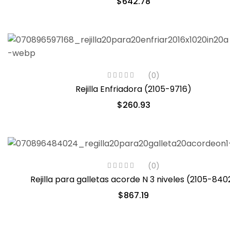
$
642.78
(0)
Rejilla Enfriadora (2105-9716)
$
260.93
(0)
Rejilla para galletas acorde N 3 niveles (2105-840
$
867.19