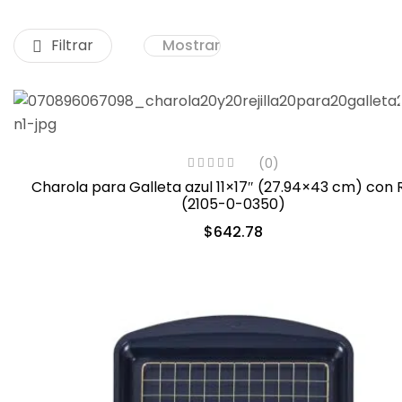
Filtrar
Mostrar
(0)
Charola para Galleta azul 11×17″ (27.94×43 cm) con Re
(2105-0-0350)
$
642.78