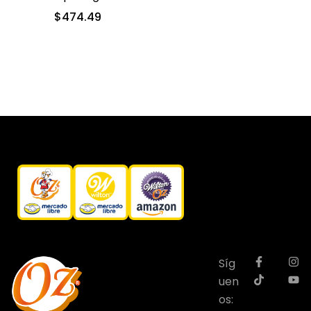
(2505-2004)
$
474.49
Síg
uen
os: