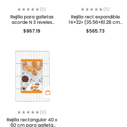
(0)
(0)
Rejilla para galletas
Rejilla rect expandible
acorde N 3 niveles
14×32» (35.56×81.28 cm)
(2105-8402)
ANT (2105-0071)
$
867.19
$
565.73
(0)
Rejilla rectangular 40 x
60 cm para galleta