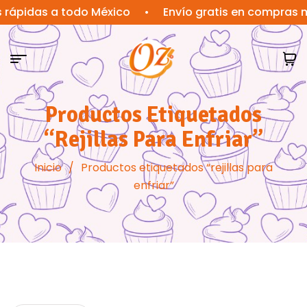
rápidas a todo México
•
Envío gratis en compras m
Productos Etiquetados
“rejillas Para Enfriar”
Inicio
/
Productos etiquetados “rejillas para
enfriar”