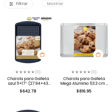
Filtrar
Mostrar
(0)
(0)
Charola para Galleta
Charola para Galleta
azul 11×17″ (27.94×43
Mega Aluminio 53.3 cm x
cm) con Rejilla (2105-0-
38.1 cm (2305-0-0020)
$
642.78
$
816.95
0350)