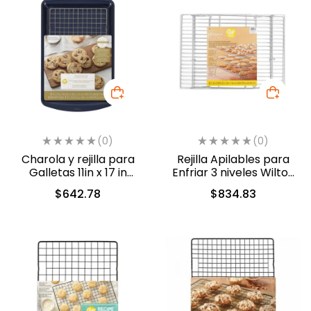
(0)
(0)
Charola y rejilla para
Rejilla Apilables para
Galletas 11in x 17 in
Enfriar 3 niveles Wilton
(2105-0-0499)
(2305-0-0020)
$
642.78
$
834.83