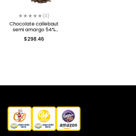
(0)
Chocolate callebaut
semi amargo 54%
cacao (40-803)
$
298.46