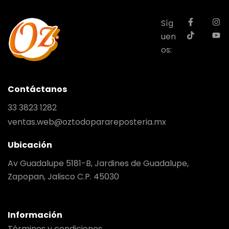
Síg
uen
os:
Contáctanos
33 3823 1282
ventas.web@oztodoparareposteria.mx
Ubicación
Av Guadalupe 5181-B, Jardines de Guadalupe,
Zapopan, Jalisco C.P. 45030
Información
Términos y condiciones