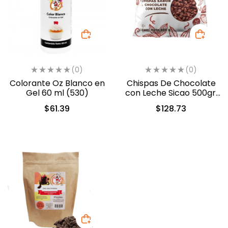
(0)
(0)
Colorante Oz Blanco en
Chispas De Chocolate
Gel 60 ml (530)
con Leche Sicao 500gr.
(2022-A99)
$
61.39
$
128.73