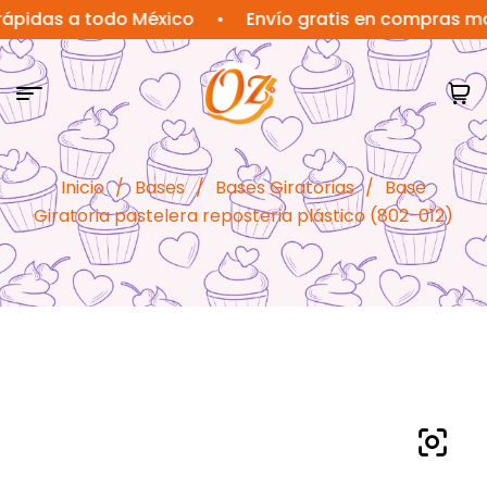
s a todo México
•
Envío gratis en compras mayores
Inicio
/
Bases
/
Bases Giratorias
/
Base
Giratoria pastelera reposteria plástico (802-012)