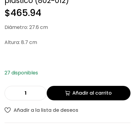
plástico (802-012)
$
$
411.08
940.30
$
465.94
Diámetro: 27.6 cm
Altura: 8.7 cm
27 disponibles
Añadir al carrito
Añadir a la lista de deseos