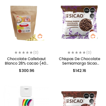
(0)
(0)
Chocolate Callebaut
Chispas De Chocolate
Blanco 28% cacao (40-
Semiamargo Sicao
801)
500gr. (2422-A99)
$
300.96
$
142.16