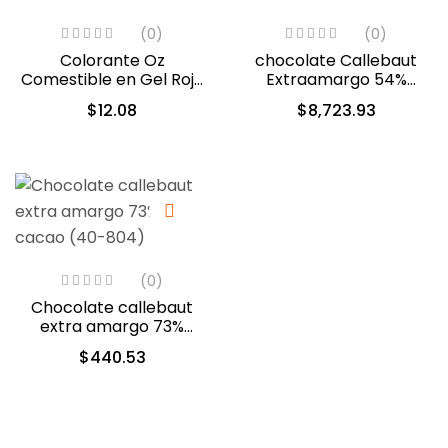
(0)
(0)
Colorante Oz
chocolate Callebaut
Comestible en Gel Rojo
Extraamargo 54%
10 ml (551)
cacao 13.6 kg (40-8310)
$
12.08
$
8,723.93
(0)
Chocolate callebaut
extra amargo 73%
cacao (40-804)
$
440.53