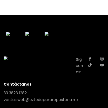
Síg
uen
os:
Contáctanos
33 3823 1282
ventas.web@oztodoparareposteria.mx