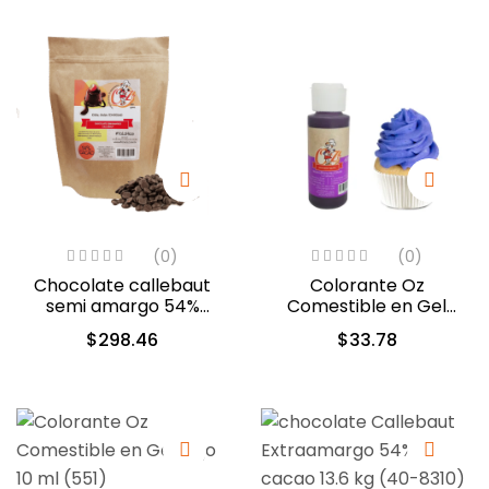
(0)
(0)
Chocolate callebaut
Colorante Oz
semi amargo 54%
Comestible en Gel
cacao (40-803)
Violeta 60ml (5312)
$
298.46
$
33.78