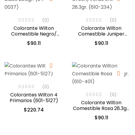
(0)
(0)
Colorante Wilton
Colorante Wilton
Comestible Negro/
Comestible Juniper
Black 28.3gr. (04-0-
Green/Verde Enebro
$
90.11
$
90.11
0037)
28.3gr. (610-234)
(0)
Colorantes Wilton 4
(0)
Primarios (601-5127)
Colorante Wilton
Comestible Rosa 28.3gr.
$
220.74
(610-401)
$
90.11