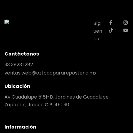
Síg
uen
os:
Contáctanos
33 3823 1282
ventas.web@oztodoparareposteria.mx
Ubicación
Av Guadalupe 5181-B, Jardines de Guadalupe,
Zapopan, Jalisco C.P. 45030
Información