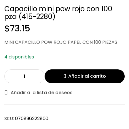
Capacillo mini pow rojo con 100
pza (415-2280)
$
73.15
$
70.01
MINI CAPACILLO POW ROJO PAPEL CON 100 PIEZAS
$
70.01
4 disponibles
Añadir al carrito
Añadir a la lista de deseos
SKU:
070896222800