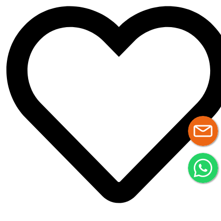
Tu carrito te espera
Si ahora no es buen momento, no pasa nada. Déjanos tu correo y
retomamos la compra cuando quieras.
Guardar
Carrito
cerrar