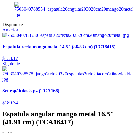
Disponible
Anterior
Espatula recta mango metal 14.5" (36.83 cm) (TC16415)
$
133.17
Siguiente
Set espátulas 3 pz (TCA166)
$
189.34
Espatula angular mango metal 16.5″
(41.91 cm) (TCA16417)