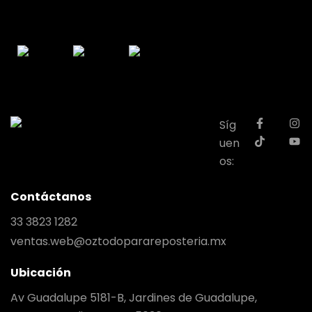
Síg
uen
os:
Contáctanos
33 3823 1282
ventas.web@oztodoparareposteria.mx
Ubicación
Av Guadalupe 5181-B, Jardines de Guadalupe,