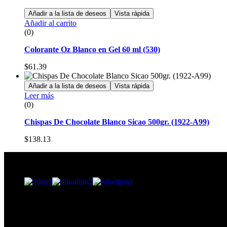
Añadir a la lista de deseos
Vista rápida
Añadir al carrito
(0)
Colorante Oz Blanco en Gel 60 ml (530)
$
61.39
Añadir a la lista de deseos
Vista rápida
Leer más
(0)
Chispas De Chocolate Blanco Sicao 500gr. (1922-A99)
$
138.13