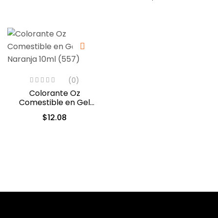
(5313)
(0)
Colorante Oz
Comestible en Gel
Naranja 10ml (557)
$
12.08