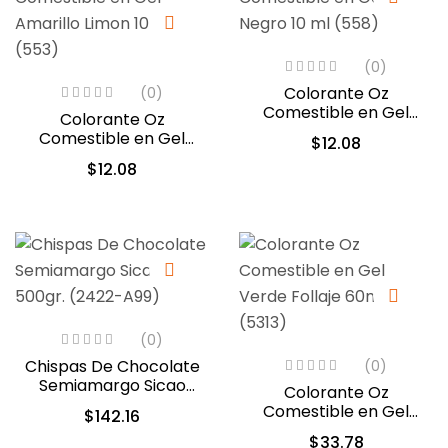
(0)
Colorante Oz
(0)
Comestible en Gel
Colorante Oz
Negro 10 ml (558)
Comestible en Gel
$
12.08
Amarillo Limon 10ml
$
12.08
(553)
(0)
Chispas De Chocolate
(0)
Semiamargo Sicao
Colorante Oz
500gr. (2422-A99)
Comestible en Gel
$
142.16
Verde Follaje 60ml
$
33.78