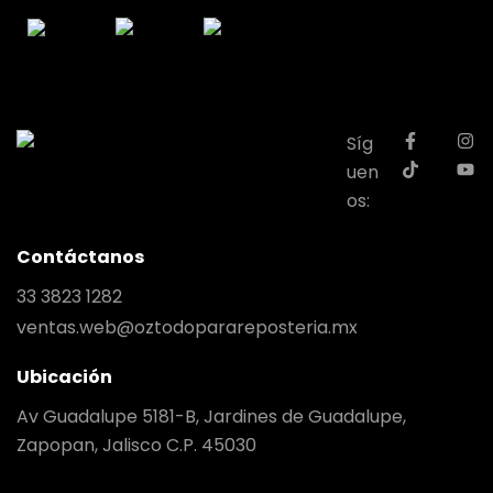
Síg
uen
os:
Contáctanos
33 3823 1282
ventas.web@oztodoparareposteria.mx
Ubicación
Av Guadalupe 5181-B, Jardines de Guadalupe,
Zapopan, Jalisco C.P. 45030