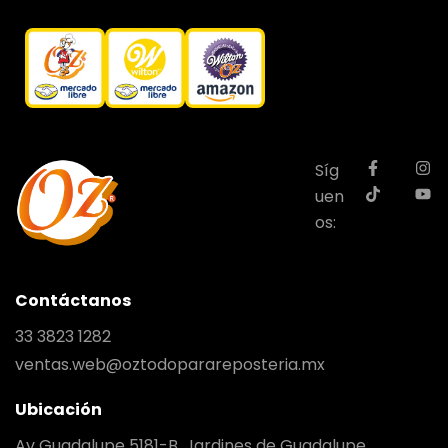
Síg
uen
os:
Contáctanos
33 3823 1282
ventas.web@oztodoparareposteria.mx
Ubicación
Av Guadalupe 5181-B, Jardines de Guadalupe,