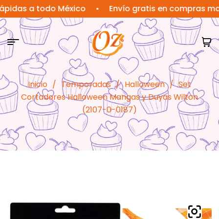
s a todo México
•
Envío gratis en compras mayores
Inicio
/
Temporadas
/
Halloween
/
Set
Cortadores Halloween Mangas y Duyas Wilton
(2107-0-0187)