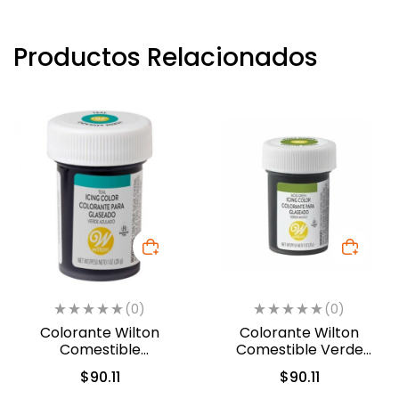
Productos Relacionados
(0)
(0)
Colorante Wilton
Colorante Wilton
Comestible
Comestible Verde
Turquesa/Verde
Musgo 28.3gr (04-0-
$
90.11
$
90.11
Azulado 28.3gr. (04-0-
0049)