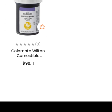
(0)
Colorante Wilton
Comestible
Violeta/Violet 28.3gr.
$
90.11
(04-0-0034)