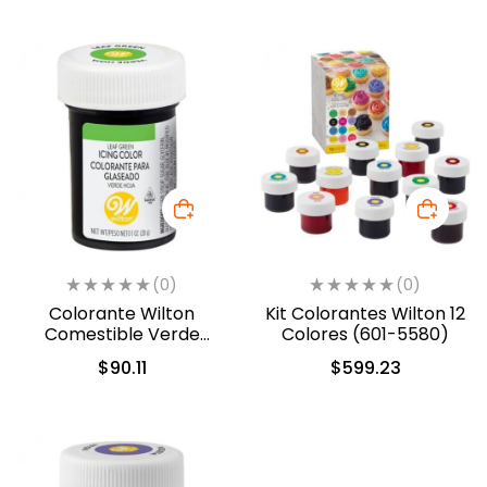
0038)
(0)
(0)
Colorante Wilton
Kit Colorantes Wilton 12
Comestible Verde
Colores (601-5580)
Hoja/Leaf Green 28.3gr.
$
90.11
$
599.23
(04-0-0047)