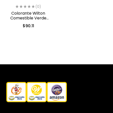
(0)
Colorante Wilton
Comestible Verde
Hoja/Leaf Green 28.3gr.
$
90.11
(04-0-0047)