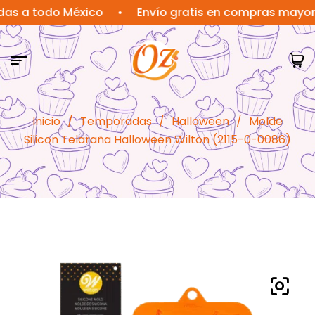
 todo México
•
Envío gratis en compras mayores a 
Inicio
/
Temporadas
/
Halloween
/
Molde
Silicon Telaraña Halloween Wilton (2115-0-0086)