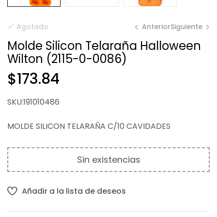
Anterior
Siguiente
Agotado
Molde Silicon Telaraña Halloween
Wilton (2115-0-0086)
$
$
234.12
73.15
$
173.84
SKU:191010486
MOLDE SILICON TELARAÑA C/10 CAVIDADES
Sin existencias
Añadir a la lista de deseos