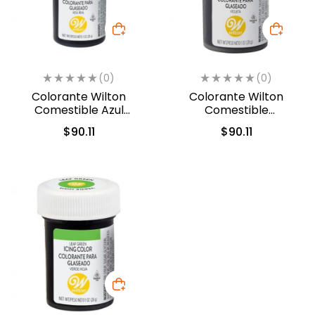
(0)
(0)
Colorante Wilton
Colorante Wilton
Comestible Azul
Comestible
Real/Royal Blue 28.3gr.
Violeta/Violet 28.3gr.
$
90.11
$
90.11
(04-0-0035)
(04-0-0034)