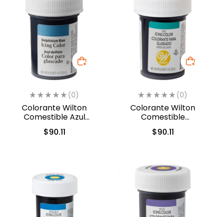
(0)
(0)
Colorante Wilton
Colorante Wilton
Comestible Azul
Comestible
Delfin/Delphinium Blue
Turquesa/Verde
$
90.11
$
90.11
28.3gr. (610-228)
Azulado 28.3gr. (04-0-
0038)