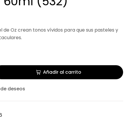
l 60ml (532)
l de Oz crean tonos vívidos para que sus pasteles y
aculares.
Añadir al carrito
a de deseos
6