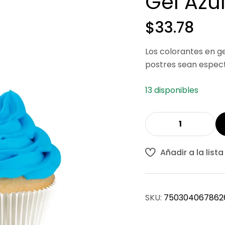
Gel Azu
$
33.78
Los colorantes en ge
postres sean espect
13 disponibles
Añadir a la list
SKU:
750304067862