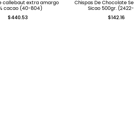
 callebaut extra amargo
Chispas De Chocolate S
% cacao (40-804)
Sicao 500gr. (2422
$
440.53
$
142.16