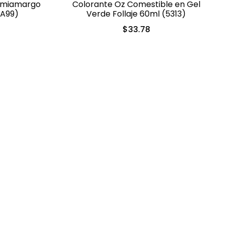
emiamargo
Colorante Oz Comestible en Gel
-A99)
Verde Follaje 60ml (5313)
$
33.78