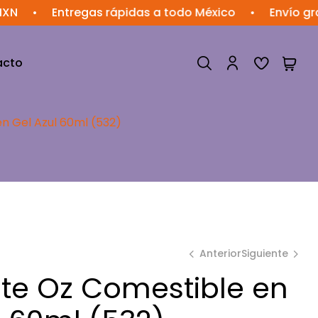
Entregas rápidas a todo México
•
Envío gratis e
acto
n Gel Azul 60ml (532)
Anterior
Siguiente
te Oz Comestible en
$
$
33.78
33.78