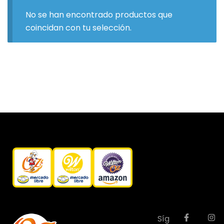
No se han encontrado productos que
coincidan con tu selección.
Síg