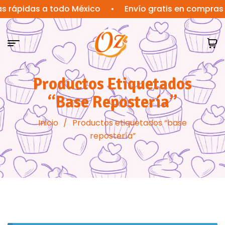
s rápidas a todo México
•
Envío gratis en compras 
Productos Etiquetados
“base Repostería”
Inicio
/
Productos etiquetados “base
repostería”